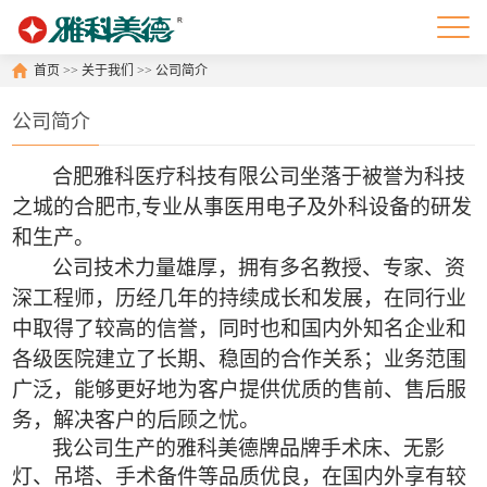
首页
>>
关于我们
>>
公司简介
公司简介
合肥
雅科医疗科技
有限公司
坐落于被
誉为
科技
之城
的
合肥市
,专业从事
医用电子及外科设备的研发
和生产。
公司技术力量雄厚，拥有多名
教授、专家、资
深工程师，
历经几年的持续成长和发展，在同行业
中取得了较高的信誉，同时
也
和
国内
外
知名企业和
各级医院建立了长期
、稳固的合作关系
；业务范围
广泛，
能够
更好地
为客户提供优质的售前、售后服
务，解决客户的后顾之忧。
我公司
生产的
雅科
美德牌品牌
手术床
、无影
灯、吊塔、手术备件等品质优良，在国内外享有较