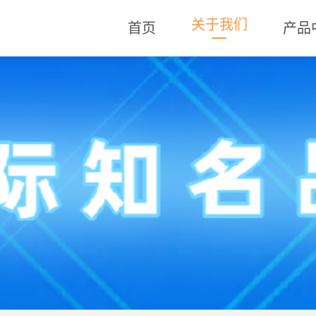
关于我们
首页
产品