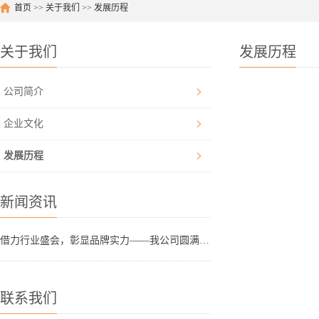
首页
>>
关于我们
>>
发展历程
关于我们
发展历程
公司简介
企业文化
发展历程
新闻资讯
借力行业盛会，彰显品牌实力——我公司圆满参展第93届CMEF中国国际医疗器械博览会
联系我们