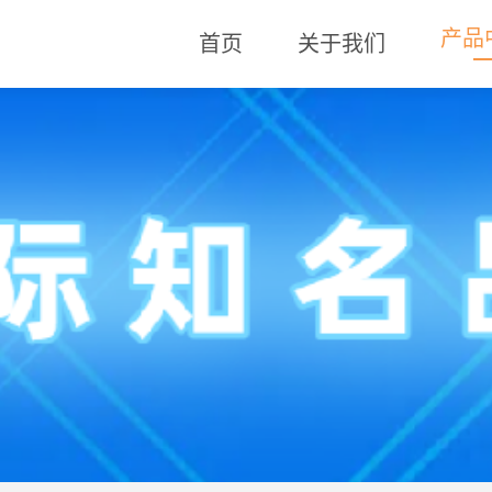
产品
首页
关于我们