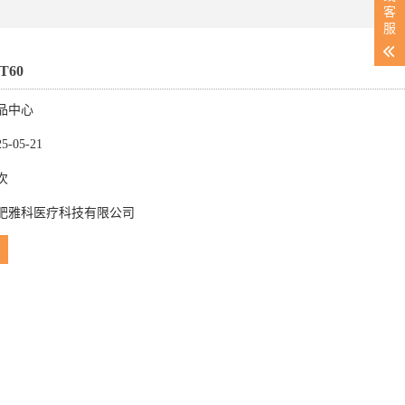
客
服
T60
品中心
-05-21
次
肥雅科医疗科技有限公司